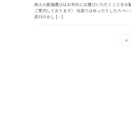
成人の振袖選びはお早めにお選びいただくことをお
ご案内しております） 当店ではゆったりしたスペー
流行のおし […]
投
«
稿
ナ
ビ
ゲ
ー
シ
ョ
ン