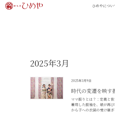
コ
ナ
ひめやについ
ン
ビ
テ
ゲ
ン
ー
ツ
シ
へ
ョ
ス
ン
キ
に
2025年3月
ッ
移
プ
動
2025年3月9日
時代の変遷を映す
ママ振りとは？：定義と背
着用した振袖を、娘が再び
から子への衣装の受け継ぎ