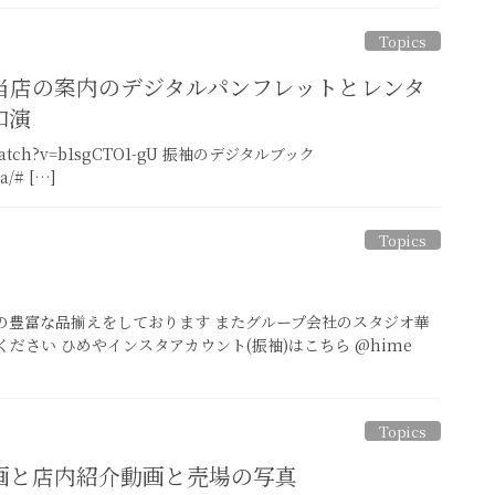
Topics
当店の案内のデジタルパンフレットとレンタ
和演
watch?v=b1sgCTO1-gU 振袖のデジタルブック
a/# […]
Topics
級の豊富な品揃えをしております またグループ会社のスタジオ華
ださい ひめやインスタアカウント(振袖)はこちら @hime
Topics
画と店内紹介動画と売場の写真