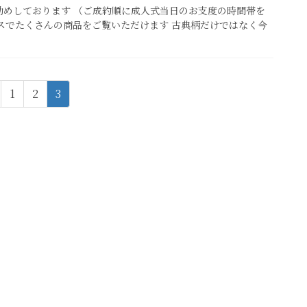
勧めしております （ご成約順に成人式当日のお支度の時間帯を
スでたくさんの商品をご覧いただけます 古典柄だけではなく今
固
固
固
1
2
3
定
定
定
ペ
ペ
ペ
ー
ー
ー
ジ
ジ
ジ