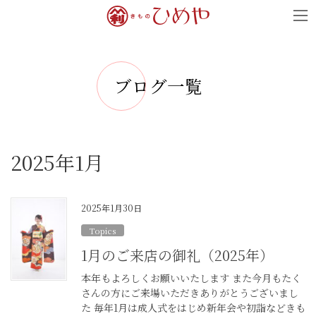
コ
ナ
ン
ビ
テ
ゲ
ン
ー
ブログ一覧
ツ
シ
へ
ョ
ス
ン
キ
に
2025年1月
ッ
移
プ
動
2025年1月30日
Topics
1月のご来店の御礼（2025年）
本年もよろしくお願いいたします また今月もたく
さんの方にご来場いただきありがとうございまし
た 毎年1月は成人式をはじめ新年会や初詣などきも