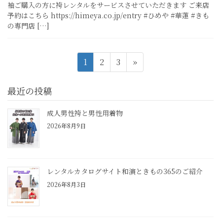
袖ご購入の方に袴レンタルをサービスさせていただきます ご来店
予約はこちら https://himeya.co.jp/entry #ひめや #華蓮 #きも
の専門店 […]
投
固
固
固
1
2
3
»
稿
定
定
定
ナ
ペ
ペ
ペ
最近の投稿
ビ
ー
ー
ー
ジ
ジ
ジ
ゲ
成人男性袴と男性用着物
2026年8月9日
ー
シ
ョ
ン
レンタルカタログサイト和演ときもの365のご紹介
2026年8月3日