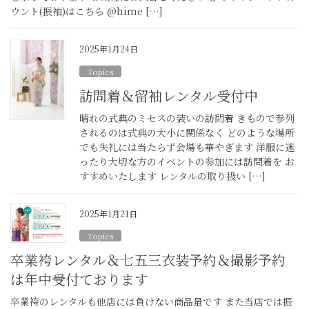
ウント(振袖)はこちら @hime […]
2025年1月24日
Topics
訪問着＆留袖レンタル受付中
晴れの式典のミセスの装いの訪問着 きもので参列
されるのは式典の大小に関係なく どのような場所
でも失礼には当たらず会場も華やぎます 洋服に迷
ったり大切な方のイベントの参加には訪問着を お
すすめいたします レンタルの取り扱い […]
2025年1月21日
Topics
卒業袴レンタル＆七五三衣装予約＆撮影予約
は年中受付ております
卒業袴のレンタルも他店には負けない商品量です また当店では振