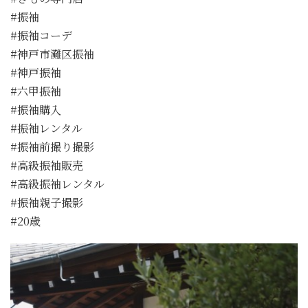
#振袖
#振袖コーデ
#神戸市灘区振袖
#神戸振袖
#六甲振袖
#振袖購入
#振袖レンタル
#振袖前撮り撮影
#高級振袖販売
#高級振袖レンタル
#振袖親子撮影
#20歳