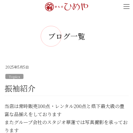
コ
ナ
ン
ビ
テ
ゲ
ン
ー
ブログ一覧
ツ
シ
へ
ョ
ス
ン
キ
に
2025年5月5日
ッ
移
Topics
プ
動
振袖紹介
当店は常時販売100点・レンタル200点と県下最大級の豊
富な品揃えをしております
またグループ会社のスタジオ華蓮では写真撮影を承ってお
ります