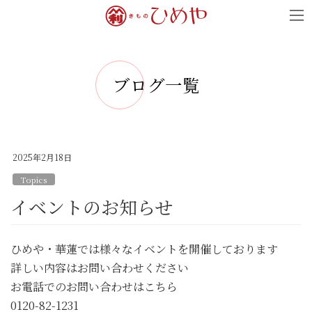
コ
ナ
ン
ビ
テ
ゲ
ン
ー
ブログ一覧
ツ
シ
へ
ョ
ス
ン
キ
に
2025年2月18日
ッ
移
Topics
プ
動
イベントのお知らせ
ひめや・華蓮では様々なイベントを開催しております
詳しい内容はお問い合わせください
お電話でのお問い合わせはこちら
0120-82-1231