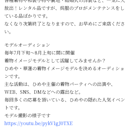
各種着物や和装小物や裏地・結婚式の洋装など、一気に大
放出！レンタル品ですが、呉服のプロがメンテナンスをし
ている品ばかりです。
なくなり次第終了となりますので、お早めにご来店くださ
い。
モデルオーディション
毎年7月下旬～8月上旬に間に開催
着物イメージモデルとして活躍してみませんか？
ひめや・華蓮の着物イメージモデルを決めるオーディショ
ンです。
主な活動は、ひめや主催の着物パーティへの出演や、
WEB、SNS、DMなどへの露出など。
毎回多くの応募を頂いている、ひめやの隠れた人気イベン
トです。
モデル撮影の様子です
https://youtu.be/pykV1gJ0TXE