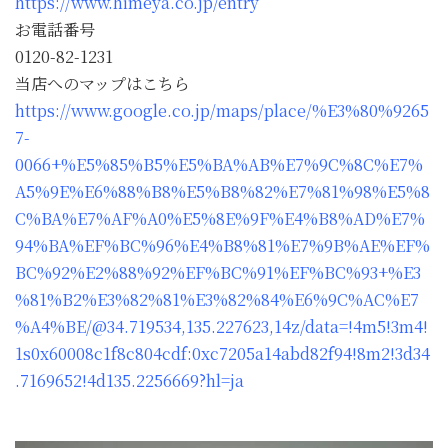
https://www.himeya.co.jp/entry
お電話番号
0120-82-1231
当店へのマップはこちら
https://www.google.co.jp/maps/place/%E3%80%9265
7-
0066+%E5%85%B5%E5%BA%AB%E7%9C%8C%E7%
A5%9E%E6%88%B8%E5%B8%82%E7%81%98%E5%8
C%BA%E7%AF%A0%E5%8E%9F%E4%B8%AD%E7%
94%BA%EF%BC%96%E4%B8%81%E7%9B%AE%EF%
BC%92%E2%88%92%EF%BC%91%EF%BC%93+%E3
%81%B2%E3%82%81%E3%82%84%E6%9C%AC%E7
%A4%BE/@34.719534,135.227623,14z/data=!4m5!3m4!
1s0x60008c1f8c804cdf:0xc7205a14abd82f94!8m2!3d34
.7169652!4d135.2256669?hl=ja