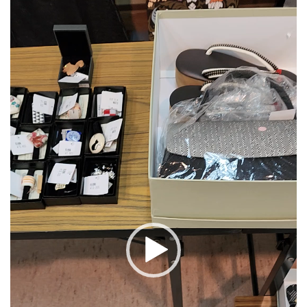
動
画
プ
レ
ー
ヤ
ー