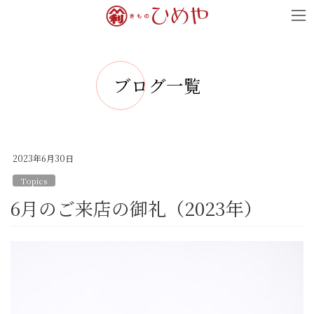
コ
ナ
ン
ビ
テ
ゲ
ン
ー
ブログ一覧
ツ
シ
へ
ョ
ス
ン
キ
に
2023年6月30日
ッ
移
Topics
プ
動
6月のご来店の御礼（2023年）