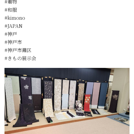
#着物
#和服
#kimono
#JAPAN
#神戸
#神戸市
#神戸市灘区
#きもの展示会