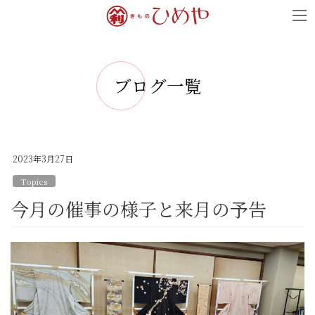
コ
ナ
ン
ビ
テ
ゲ
ン
ー
ブログ一覧
ツ
シ
へ
ョ
ス
ン
キ
に
2023年3月27日
ッ
移
Topics
プ
動
今月の催事の様子と来月の予告