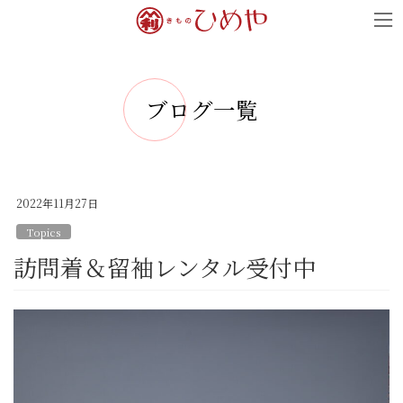
コ
ナ
ン
ビ
テ
ゲ
ン
ー
ブログ一覧
ツ
シ
へ
ョ
ス
ン
キ
に
2022年11月27日
ッ
移
Topics
プ
動
訪問着＆留袖レンタル受付中