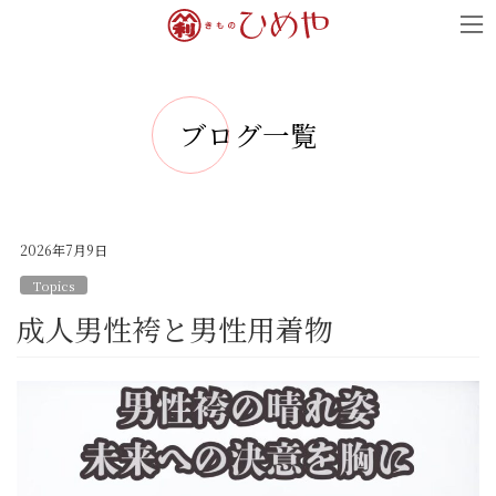
コ
ナ
ン
ビ
テ
ゲ
ン
ー
ブログ一覧
ツ
シ
へ
ョ
ス
ン
キ
に
2026年7月9日
ッ
移
Topics
プ
動
成人男性袴と男性用着物