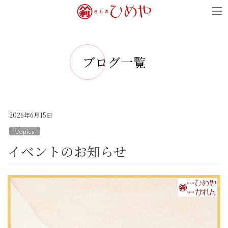
コ
ナ
ン
ビ
テ
ゲ
ン
ー
ブログ一覧
ツ
シ
へ
ョ
ス
ン
キ
に
2026年6月15日
ッ
移
Topics
プ
動
イベントのお知らせ