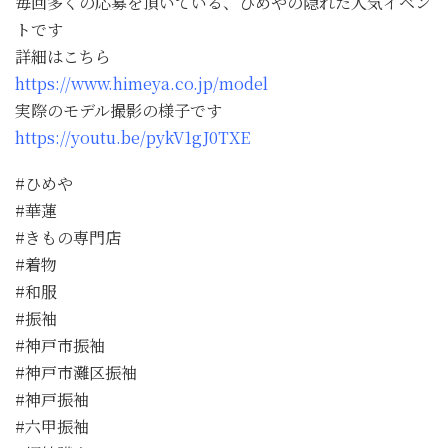
毎回多くの応募を頂いている、ひめやの隠れた人気イベン
トです
詳細はこちら
https://www.himeya.co.jp/model
実際のモデル撮影の様子です
https://youtu.be/pykV1gJ0TXE
#ひめや
#華蓮
#きもの専門店
#着物
#和服
#振袖
#神戸市振袖
#神戸市灘区振袖
#神戸振袖
#六甲振袖