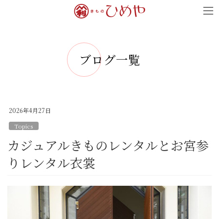
コ
ナ
ン
ビ
テ
ゲ
ン
ー
ブログ一覧
ツ
シ
へ
ョ
ス
ン
キ
に
2026年4月27日
ッ
移
Topics
プ
動
カジュアルきものレンタルとお宮参
りレンタル衣裳