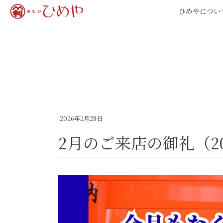
コ
ナ
ひめやについ
ン
ビ
テ
ゲ
ン
ー
ツ
シ
へ
ョ
ス
ン
キ
に
ッ
移
2026年2月28日
プ
動
2月のご来店の御礼（20