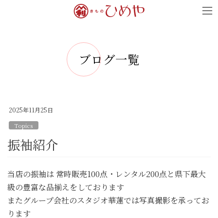
コ
ナ
ン
ビ
テ
ゲ
ン
ー
ブログ一覧
ツ
シ
へ
ョ
ス
ン
キ
に
2025年11月25日
ッ
移
Topics
プ
動
振袖紹介
当店の振袖は 常時販売100点・レンタル200点と県下最大
級の豊富な品揃えをしております
またグループ会社のスタジオ華蓮では写真撮影を承ってお
ります