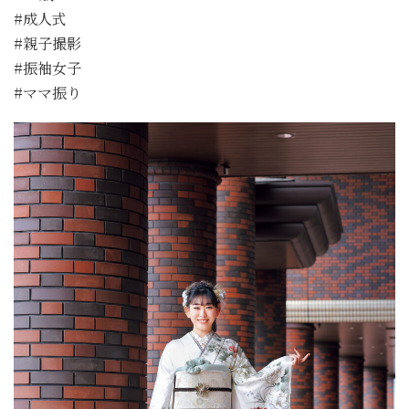
#成人式
#親子撮影
#振袖女子
#ママ振り