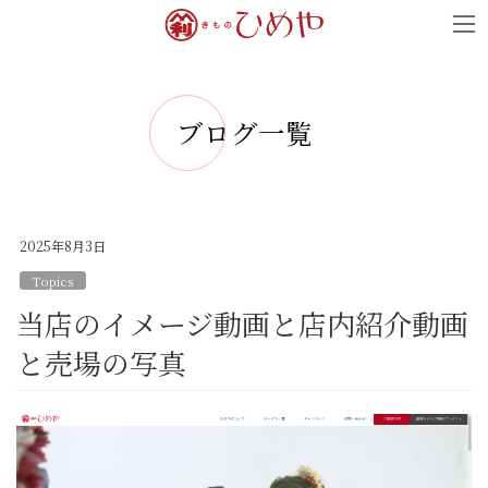
コ
ナ
ン
ビ
テ
ゲ
ン
ー
ブログ一覧
ツ
シ
へ
ョ
ス
ン
キ
に
2025年8月3日
ッ
移
Topics
プ
動
当店のイメージ動画と店内紹介動画
と売場の写真