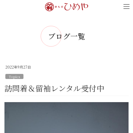
コ
ナ
ン
ビ
テ
ゲ
ン
ー
ブログ一覧
ツ
シ
へ
ョ
ス
ン
キ
に
2022年9月27日
ッ
移
Topics
プ
動
訪問着＆留袖レンタル受付中