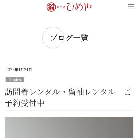
コ
ナ
ン
ビ
テ
ゲ
ン
ー
ブログ一覧
ツ
シ
へ
ョ
ス
ン
キ
に
2022年4月24日
ッ
移
Topics
プ
動
訪問着レンタル・留袖レンタル ご
予約受付中