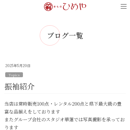
コ
ナ
ン
ビ
テ
ゲ
ン
ー
ブログ一覧
ツ
シ
へ
ョ
ス
ン
キ
に
2025年5月20日
ッ
移
Topics
プ
動
振袖紹介
当店は常時販売100点・レンタル200点と県下最大級の豊
富な品揃えをしております
またグループ会社のスタジオ華蓮では写真撮影を承ってお
ります